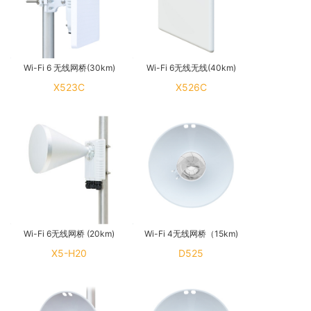
Wi-Fi 6 无线网桥(30km)
Wi-Fi 6无线无线(40km)
X523C
X526C
Wi-Fi 6无线网桥 (20km)
Wi-Fi 4无线网桥（15km)
X5-H20
D525